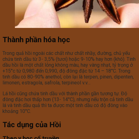
Thành phần hóa học
Trong quả hồi ngoài các chất như chất nhầy, đường, chủ yếu
chứa tinh dầu từ 3- 3,5% (tươi) hoặc 9-10% hay hơn (khô). Tinh
dầu hồi là một chất lỏng không màu, hay vàng nhạt, tỷ trọng ở
+15°c từ 0,980 đến 0,990, độ đông đặc từ 14 – 18°C. Trong
tinh dầu có 80-90% anethol, còn lại là terpen, pinen, dipenten,
limonen, estragola, safrola, terpineol v.v…
Lá hồi cũng chứa tinh dầu với thành phần gần tương tự. Độ
đông đặc hơi thấp hơn (13- 14°C), nhưng nếu trộn cả tinh dầu
lá và tinh dầu quả thì ta được một tinh dầu có độ đông vào
khoảng 10°C.
Tác dụng của Hồi
Theo y học cổ truyền