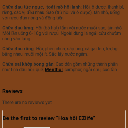
Chữa đau tức ngực, toát mồ hôi lạnh:
Hồi, ô dược, thanh bì,
riềng, các vị đều nhau. Sao (trừ hồi và ô dược), tán nhỏ, uống
với rượu đun nóng và đồng tiện.
Chữa đau lưng:
Hồi (bỏ hạt) tẩm với nước muối sao, tán nhỏ.
Mỗi lần uống 6-10g với rượu. Ngoài dùng lá ngải cứu chườm
nóng vào lưng.
Chữa đau răng:
Hồi, phèn chua, sáp ong, cà gai leo, lượng
bằng nhau, muối một ít. Sắc lấy nước ngâm.
Chữa sai khớp bong gân:
Cao dán gồm những thành phần
như tinh dầu hồi, quế,
Menthol
, camphor, ngải cứu, cúc tần.
Reviews
There are no reviews yet.
Be the first to review “Hoa hồi EZlife”