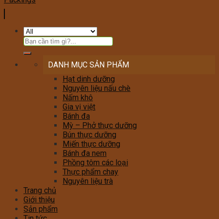
DANH MỤC SẢN PHẨM
Hạt dinh dưỡng
Nguyên liệu nấu chè
Nấm khô
Gia vị việt
Bánh đa
Mỳ – Phở thực dưỡng
Bún thực dưỡng
Miến thực dưỡng
Bánh đa nem
Phồng tôm các loại
Thực phẩm chay
Nguyên liệu trà
Trang chủ
Giới thiệu
Sản phẩm
Tin tức