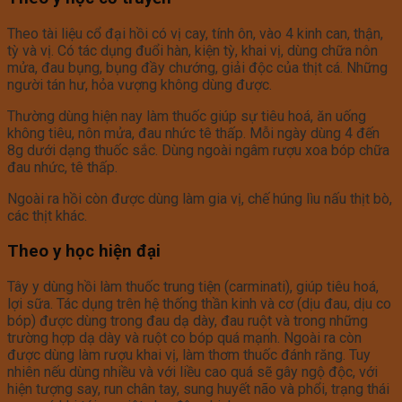
Theo tài liệu cổ đại hồi có vị cay, tính ôn, vào 4 kinh can, thận,
tỳ và vị. Có tác dụng đuổi hàn, kiện tỳ, khai vị, dùng chữa nôn
mửa, đau bụng, bụng đầy chướng, giải độc của thịt cá. Những
người tán hư, hỏa vượng không dùng được.
Thường dùng hiện nay làm thuốc giúp sự tiêu hoá, ăn uống
không tiêu, nôn mửa, đau nhức tê thấp. Mỗi ngày dùng 4 đến
8g dưới dạng thuốc sắc. Dùng ngoài ngâm rượu xoa bóp chữa
đau nhức, tê thấp.
Ngoài ra hồi còn được dùng làm gia vị, chế húng lìu nấu thịt bò,
các thịt khác.
Theo y học hiện đại
Tây y dùng hồi làm thuốc trung tiện (carminati), giúp tiêu hoá,
lợi sữa. Tác dụng trên hệ thống thần kinh và cơ (dịu đau, dịu co
bóp) được dùng trong đau dạ dày, đau ruột và trong những
trường hợp dạ dày và ruột co bóp quá mạnh. Ngoài ra còn
được dùng làm rượu khai vị, làm thơm thuốc đánh răng. Tuy
nhiên nếu dùng nhiều và với liều cao quá sẽ gây ngộ độc, với
hiện tượng say, run chân tay, sung huyết não và phổi, trạng thái