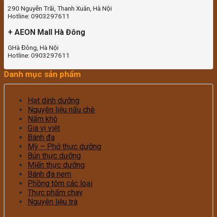
290 Nguyễn Trãi, Thanh Xuân, Hà Nội
Hotline: 0903297611
+ AEON Mall Hà Đông
GHà Đông, Hà Nội
Hotline: 0903297611
Danh mục sản phẩm
Hạt dinh dưỡng
Nguyên liệu nấu chè
Nấm khô
Gia vị việt
Bánh đa
Mỳ – Phở thực dưỡng
Bún thực dưỡng
Miến thực dưỡng
Bánh đa nem
Phồng tôm các loại
Thực phẩm chay
Nguyên liệu trà