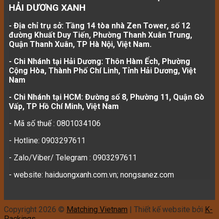
HẢI DƯƠNG XANH
- Địa chỉ trụ sở: Tầng 14 tòa nhà Zen Tower, số 12
đường Khuất Duy Tiến, Phường Thanh Xuân Trung,
Quận Thanh Xuân, TP Hà Nội, Việt Nam.
- Chi Nhánh tại Hải Dương: Thôn Hàm Ếch, Phường
Cộng Hòa, Thành Phố Chí Linh, Tỉnh Hải Dương, Việt
Nam
- Chi Nhánh tại HCM: Đường số 8, Phường 11, Quận Gò
Vấp, TP Hồ Chí Minh, Việt Nam
- Mã số thuế : 0801034106
- Hotline: 0903297611
- Zalo/Viber/ Telegram : 0903297611
- website: haiduongxanh.com.vn; nongsanez.com
Copyright 2026 ©
Matching Vietnam
| Thiết kế website bởi
K-
Packings