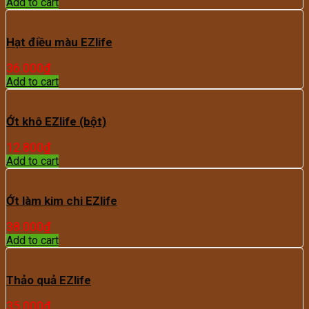
Add to cart
Hạt điều màu EZlife
36.000
₫
Add to cart
Ớt khô EZlife (bột)
12.800
₫
Add to cart
Ớt làm kim chi EZlife
38.000
₫
Add to cart
Thảo quả EZlife
35.000
₫