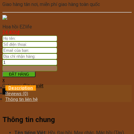
Giao hàng tân nơi, miễn phí giao hàng toàn quốc
Hoa hồi EZlife
24.400
₫
ĐẶT HÀNG
x
Category:
Gia vị việt
Description
Reviews (0)
Thông tin liên hệ
Thông tin chung
Tên tiếng Việt:
Hồi, Đại hồi, Mạy chác, Mác hồi (Tày),