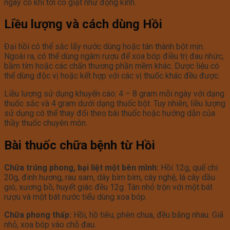
ngay có khi tới co giật như động kinh.
Liều lượng và cách dùng Hồi
Đại hồi có thể sắc lấy nước dùng hoặc tán thành bột mịn.
Ngoài ra, có thể dùng ngâm rượu để xoa bóp điều trị đau nhức,
bầm tím hoặc các chấn thương phần mềm khác. Dược liệu có
thể dùng độc vị hoặc kết hợp với các vị thuốc khác đều được.
Liều lượng sử dụng khuyến cáo: 4 – 8 gram mỗi ngày với dạng
thuốc sắc và 4 gram dưới dạng thuốc bột. Tuy nhiên, liều lượng
sử dụng có thể thay đổi theo bài thuốc hoặc hướng dẫn của
thầy thuốc chuyên môn.
Bài thuốc chữa bệnh từ Hồi
Chữa trúng phong, bại liệt một bên mình:
Hồi 12g, quế chi
20g, đinh hương, rau sam, dây bìm bìm, cây nghệ, lá cây dầu
gió, xương bồ, huyết giác đều 12g. Tán nhỏ trộn với một bát
rượu và một bát nước tiểu dùng xoa bóp.
Chữa phong thấp:
Hồi, hồ tiêu, phèn chua, đều bằng nhau. Giã
nhỏ, xoa bóp vào chỗ đau.