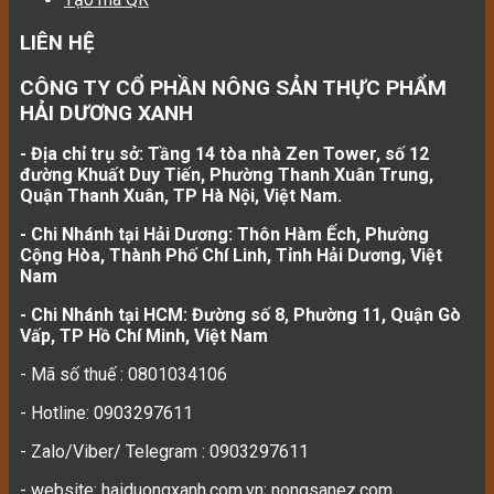
LIÊN HỆ
CÔNG TY CỔ PHẦN NÔNG SẢN THỰC PHẨM
HẢI DƯƠNG XANH
- Địa chỉ trụ sở: Tầng 14 tòa nhà Zen Tower, số 12
đường Khuất Duy Tiến, Phường Thanh Xuân Trung,
Quận Thanh Xuân, TP Hà Nội, Việt Nam.
- Chi Nhánh tại Hải Dương: Thôn Hàm Ếch, Phường
Cộng Hòa, Thành Phố Chí Linh, Tỉnh Hải Dương, Việt
Nam
- Chi Nhánh tại HCM: Đường số 8, Phường 11, Quận Gò
Vấp, TP Hồ Chí Minh, Việt Nam
- Mã số thuế : 0801034106
- Hotline: 0903297611
- Zalo/Viber/ Telegram : 0903297611
- website: haiduongxanh.com.vn; nongsanez.com