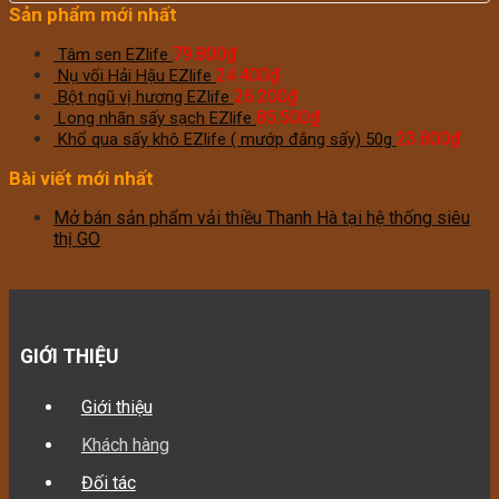
Sản phẩm mới nhất
79.800
₫
Tâm sen EZlife
24.400
₫
Nụ vối Hải Hậu EZlife
26.200
₫
Bột ngũ vị hương EZlife
85.500
₫
Long nhãn sấy sạch EZlife
23.800
₫
Khổ qua sấy khô EZlife ( mướp đắng sấy) 50g
Bài viết mới nhất
Mở bán sản phẩm vải thiều Thanh Hà tại hệ thống siêu
thị GO
GIỚI THIỆU
Giới thiệu
Khách hàng
Đối tác