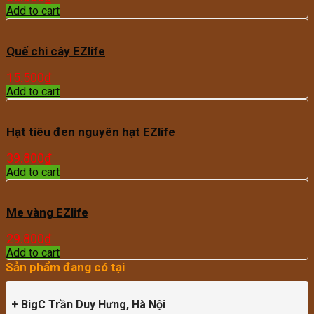
Add to cart
Quế chi cây EZlife
15.500
₫
Add to cart
Hạt tiêu đen nguyên hạt EZlife
39.800
₫
Add to cart
Me vàng EZlife
29.800
₫
Add to cart
Sản phẩm đang có tại
+ BigC Trần Duy Hưng, Hà Nội