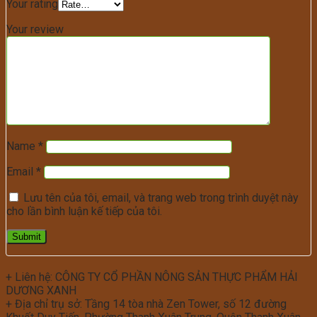
Your rating
Your review
Name
*
Email
*
Lưu tên của tôi, email, và trang web trong trình duyệt này
cho lần bình luận kế tiếp của tôi.
+ Liên hệ: CÔNG TY CỔ PHẦN NÔNG SẢN THỰC PHẨM HẢI
DƯƠNG XANH
+ Địa chỉ trụ sở: Tầng 14 tòa nhà Zen Tower, số 12 đường