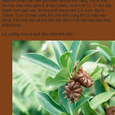
Quả hồi (nhân dân vẫn gọi nhầm là hoa hồi) tiếng Thổ là mác
hồi hay mác chác gồm 6-8 đại (cánh), có khi tới 12-13 đại xếp
thành hình ngôi sao, đường kính trung bình 2,5-3cm, dày 6-
10mm. Tươi có màu xanh, khi chín khô cứng thì có màu nâu
hồng. Trên mỗi đại sẽ nứt làm hai, để lộ một hạt màu nâu nhạt,
nhẵn bóng.
Lá, cuống, hoa và quả đều chứa tinh dầu.