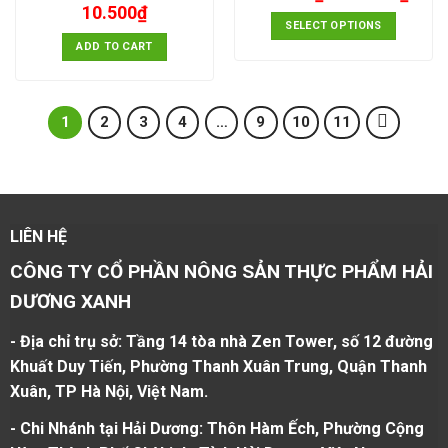
10.500
₫
SELECT OPTIONS
ADD TO CART
1
2
3
4
…
9
10
11
LIÊN HỆ
CÔNG TY CỔ PHẦN NÔNG SẢN THỰC PHẨM HẢI
DƯƠNG XANH
- Địa chỉ trụ sở: Tầng 14 tòa nhà Zen Tower, số 12 đường
Khuất Duy Tiến, Phường Thanh Xuân Trung, Quận Thanh
Xuân, TP Hà Nội, Việt Nam.
- Chi Nhánh tại Hải Dương: Thôn Hàm Ếch, Phường Cộng