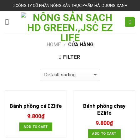
Skip
CÔNG TY CỔ PHẦN NÔNG SẢN THỰC PHẨM HẢI DƯƠNG XANH
to
content
HOME
CỬA HÀNG
/
FILTER
Bánh phồng chay
Bánh phồng cá EZlife
EZlife
9.800
₫
9.800
₫
ADD TO CART
ADD TO CART