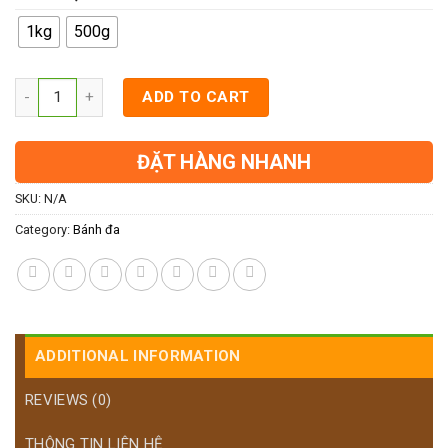
1kg
500g
ADD TO CART
ĐẶT HÀNG NHANH
SKU:
N/A
Category:
Bánh đa
ADDITIONAL INFORMATION
REVIEWS (0)
THÔNG TIN LIÊN HỆ