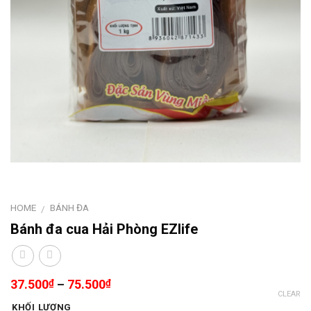
HOME
BÁNH ĐA
/
Bánh đa cua Hải Phòng EZlife
37.500
–
75.500
₫
₫
CLEAR
KHỐI LƯỢNG