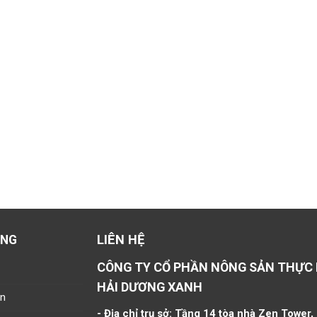
LIÊN HỆ
ÀNG
CÔNG TY CỔ PHẦN NÔNG SẢN THỰC
HẢI DƯƠNG XANH
án
- Địa chỉ trụ sở: Tầng 14 tòa nhà Zen Tower,