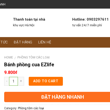
ANH
Thanh toán tại nhà
Hotline:
0903297611
khu vực Hà Nội
tư vấn 24/7 miễn phí
 TỨC
ĐẶT HÀNG
LIÊN HỆ
HOME
PHỒNG TÔM CÁC LOẠI
/
Bánh phồng cua EZlife
9.800
₫
ADD TO CART
ĐẶT HÀNG NHANH
Category:
Phồng tôm các loại