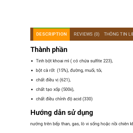
DESCRIPTION
REVIEWS (0)
THÔNG TIN LI
Thành phần
Tinh bột khoai mì ( có chứa sulfite 223),
bột cà rốt (15%), đường, muối, tỏi,
chất điều vị (621),
chất tạo xốp (500ii),
chất điều chỉnh độ acid (330)
Hướng dẫn sử dụng
nướng trên bếp than, gas, lò vi sống hoặc nồi chiên 