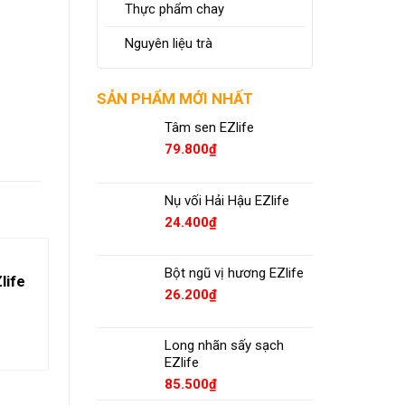
Thực phẩm chay
Nguyên liệu trà
SẢN PHẨM MỚI NHẤT
Tâm sen EZlife
79.800
₫
Nụ vối Hải Hậu EZlife
24.400
₫
Bột ngũ vị hương EZlife
life
26.200
₫
Long nhãn sấy sạch
EZlife
85.500
₫