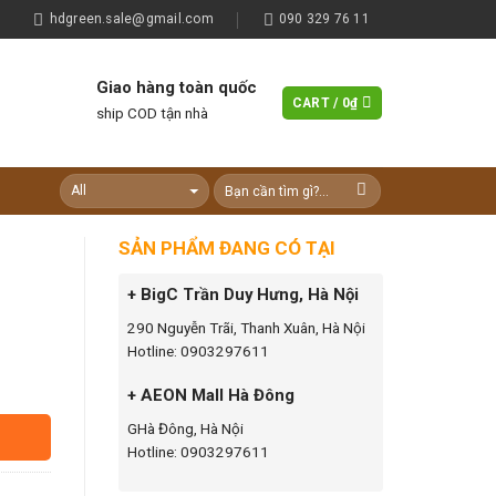
hdgreen.sale@gmail.com
090 329 76 11
Giao hàng toàn quốc
CART /
0
₫
ship COD tận nhà
SẢN PHẨM ĐANG CÓ TẠI
+ BigC Trần Duy Hưng, Hà Nội
290 Nguyễn Trãi, Thanh Xuân, Hà Nội
Hotline: 0903297611
+ AEON Mall Hà Đông
GHà Đông, Hà Nội
Hotline: 0903297611