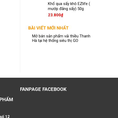
Khổ qua sấy khô EZlife (
mướp đắng sấy) 50g
23.800
₫
Bánh phồng mực EZlife
Bánh 
BÀI VIẾT MỚI NHẤT
9.800
₫
Mở bán sản phẩm vải thiều Thanh
Hà tại hệ thống siêu thị GO
ADD TO CART
FANPAGE FACEBOOK
 PHẨM
 số 12