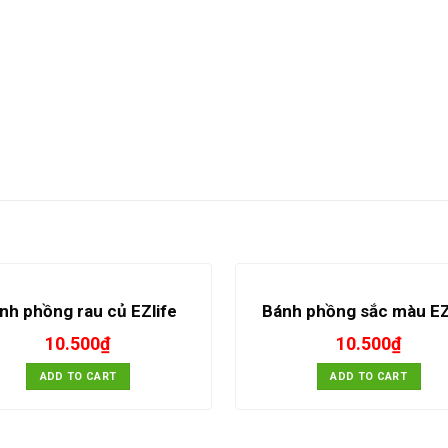
nh phồng rau củ EZlife
Bánh phồng sắc màu EZ
10.500
₫
10.500
₫
ADD TO CART
ADD TO CART