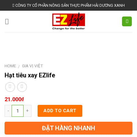
Skip
CÔNG TY CỔ PHẦN NÔNG SẢN THỰC PHẨM HẢI DƯƠNG XANH
to
content
HOME
GIA VỊ VIỆT
/
Hạt tiêu xay EZlife
21.000
₫
ADD TO CART
ĐẶT HÀNG NHANH