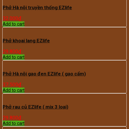
Phở Hà nội truyền thống EZlife
32.000
₫
Add to cart
Phở khoai lang EZlife
29.800
₫
Add to cart
Phở Hà nội gạo đen EZlife ( gạo cẩm)
37.500
₫
Add to cart
Phở rau củ EZlife ( mix 3 loại)
29.800
₫
Add to cart