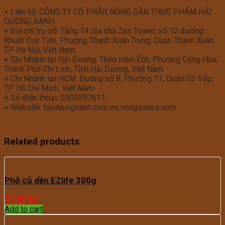
+ Liên hệ: CÔNG TY CỔ PHẦN NÔNG SẢN THỰC PHẨM HẢI
DƯƠNG XANH
+ Địa chỉ trụ sở: Tầng 14 tòa nhà Zen Tower, số 12 đường
Khuất Duy Tiến, Phường Thanh Xuân Trung, Quận Thanh Xuân,
TP Hà Nội, Việt Nam.
+ Chi Nhánh tại Hải Dương: Thôn Hàm Ếch, Phường Cộng Hòa,
Thành Phố Chí Linh, Tỉnh Hải Dương, Việt Nam.
+ Chi Nhánh tại HCM: Đường số 8, Phường 11, Quận Gò Vấp,
TP Hồ Chí Minh, Việt Nam.
+ Số điện thoại: 0903297611
+ Website: haiduongxanh.com.vn; nongsanez.com
Related products
Phở củ dền EZlife 300g
29.800
₫
Add to cart