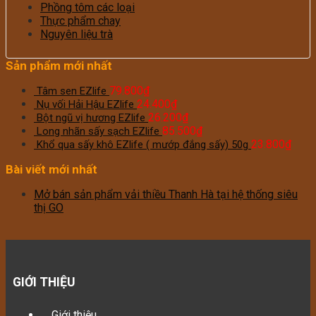
Phồng tôm các loại
Thực phẩm chay
Nguyên liệu trà
Sản phẩm mới nhất
79.800
₫
Tâm sen EZlife
24.400
₫
Nụ vối Hải Hậu EZlife
26.200
₫
Bột ngũ vị hương EZlife
85.500
₫
Long nhãn sấy sạch EZlife
23.800
₫
Khổ qua sấy khô EZlife ( mướp đắng sấy) 50g
Bài viết mới nhất
Mở bán sản phẩm vải thiều Thanh Hà tại hệ thống siêu
thị GO
GIỚI THIỆU
Giới thiệu