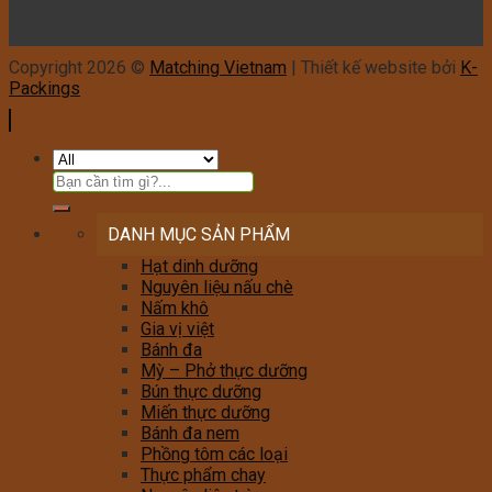
Copyright 2026 ©
Matching Vietnam
| Thiết kế website bởi
K-
Packings
DANH MỤC SẢN PHẨM
Hạt dinh dưỡng
Nguyên liệu nấu chè
Nấm khô
Gia vị việt
Bánh đa
Mỳ – Phở thực dưỡng
Bún thực dưỡng
Miến thực dưỡng
Bánh đa nem
Phồng tôm các loại
Thực phẩm chay