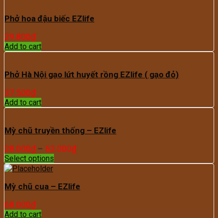
Phở hoa đậu biếc EZlife
29.800
₫
Add to cart
Phở Hà Nội gạo lứt huyết rồng EZlife ( gạo đỏ)
37.500
₫
Add to cart
Mỳ chũ truyền thống – EZlife
28.000
₫
–
62.000
₫
Select options
Mỳ chũ cua – EZlife
68.000
₫
Add to cart