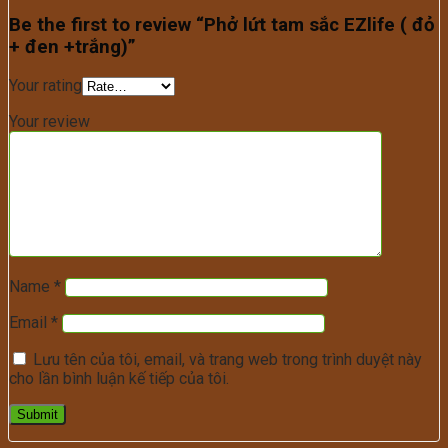
Be the first to review “Phở lứt tam sắc EZlife ( đỏ
+ đen +trắng)”
Your rating
Your review
Name
*
Email
*
Lưu tên của tôi, email, và trang web trong trình duyệt này
cho lần bình luận kế tiếp của tôi.