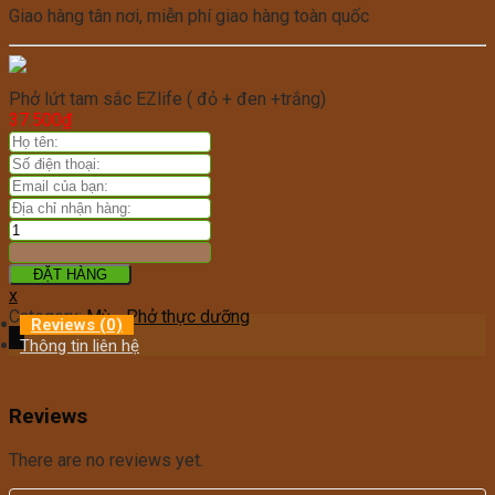
Giao hàng tân nơi, miễn phí giao hàng toàn quốc
Phở lứt tam sắc EZlife ( đỏ + đen +trắng)
37.500
₫
ĐẶT HÀNG
x
Category:
Mỳ - Phở thực dưỡng
Reviews (0)
Thông tin liên hệ
Reviews
There are no reviews yet.