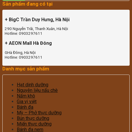
Sản phẩm đang có tại
+ BigC Trần Duy Hưng, Hà Nội
290 Nguyễn Trãi, Thanh Xuân, Hà Nội
Hotline: 0903297611
+ AEON Mall Hà Đông
GHà Đông, Hà Nội
Hotline: 0903297611
Danh mục sản phẩm
Hạt dinh dưỡng
Nguyên liệu nấu chè
Nấm khô
Gia vị việt
Bánh đa
Mỳ – Phở thực dưỡng
Bún thực dưỡng
Miến thực dưỡng
Bánh đa nem