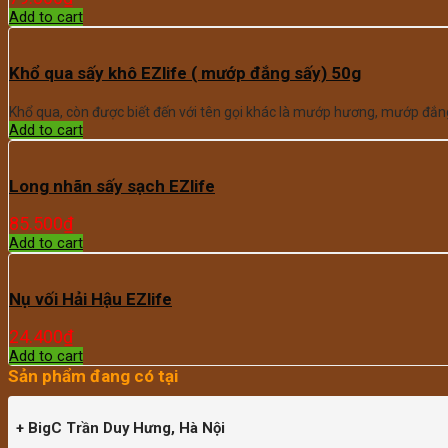
Add to cart
Khổ qua sấy khô EZlife ( mướp đắng sấy) 50g
Khổ qua, còn được biết đến với tên gọi khác là mướp hương, mướp đắng
Add to cart
Long nhãn sấy sạch EZlife
85.500
₫
Add to cart
Nụ vối Hải Hậu EZlife
24.400
₫
Add to cart
Sản phẩm đang có tại
+ BigC Trần Duy Hưng, Hà Nội