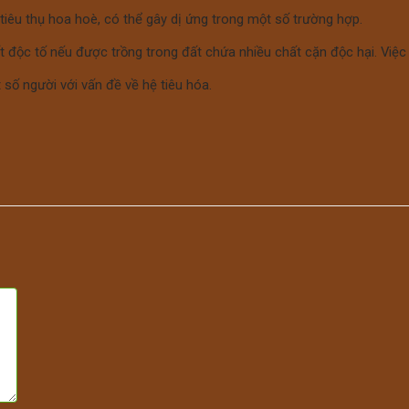
 tiêu thụ hoa hoè, có thể gây dị ứng trong một số trường hợp.
 độc tố nếu được trồng trong đất chứa nhiều chất cặn độc hại. Việc 
số người với vấn đề về hệ tiêu hóa.