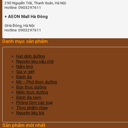
290 Nguyễn Trãi, Thanh Xuân, Hà Nội
Hotline: 0903297611
+ AEON Mall Hà Đông
GHà Đông, Hà Nội
Hotline: 0903297611
Danh mục sản phẩm
Hạt dinh dưỡng
Nguyên liệu nấu chè
Nấm khô
Gia vị việt
Bánh đa
Mỳ – Phở thực dưỡng
Bún thực dưỡng
Miến thực dưỡng
Bánh đa nem
Phồng tôm các loại
Thực phẩm chay
Nguyên liệu trà
Sản phẩm mới nhất