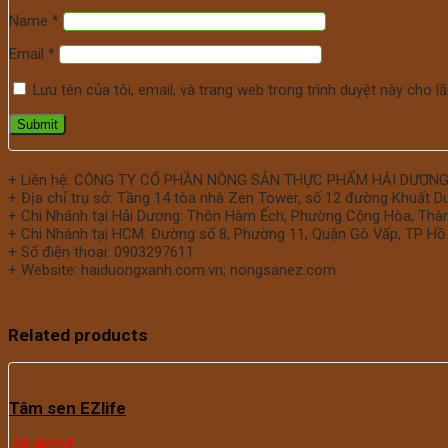
Name
*
Email
*
Lưu tên của tôi, email, và trang web trong trình duyệt này cho lần
+ Liên hệ: CÔNG TY CỔ PHẦN NÔNG SẢN THỰC PHẨM HẢI DƯƠN
+ Địa chỉ trụ sở: Tầng 14 tòa nhà Zen Tower, số 12 đường Khuất D
+ Chi Nhánh tại Hải Dương: Thôn Hàm Ếch, Phường Cộng Hòa, Thành
+ Chi Nhánh tại HCM: Đường số 8, Phường 11, Quận Gò Vấp, TP Hồ 
+ Số điện thoại: 0903297611
+ Website: haiduongxanh.com.vn; nongsanez.com
Related products
Tâm sen EZlife
79.800
₫