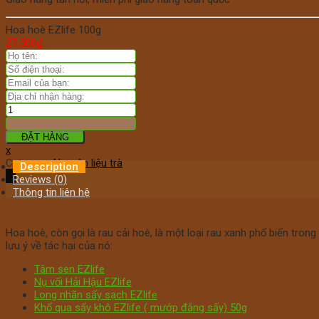
Hoa hoè EZlife 100g
27.500
₫
ĐẶT HÀNG
x
Category:
Nguyên liệu trà
Description
Reviews (0)
Thông tin liên hệ
Hoa hoè, còn gọi là rau cải hoè, là một loại rau xanh phổ biến tro
lưu ý về tác hại của nó:
Tâm sen EZlife
Nụ vối Hải Hậu EZlife
Long nhãn sấy sạch EZlife
Khổ qua sấy khô EZlife ( mướp đắng sấy) 50g