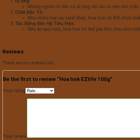
Dị ứng:
Những người có tiền sử dị ứng với rau củ nên chú ý khi
Chất Độc Tố:
Như nhiều loại rau xanh khác, hoa hoè có thể chứa chất
Tác Động đến Hệ Tiêu Hóa:
Nếu ăn quá mức, hoa hoè có thể gây khó chịu cho một 
Reviews
There are no reviews yet.
Be the first to review “Hoa hoè EZlife 100g”
Your rating
Your review