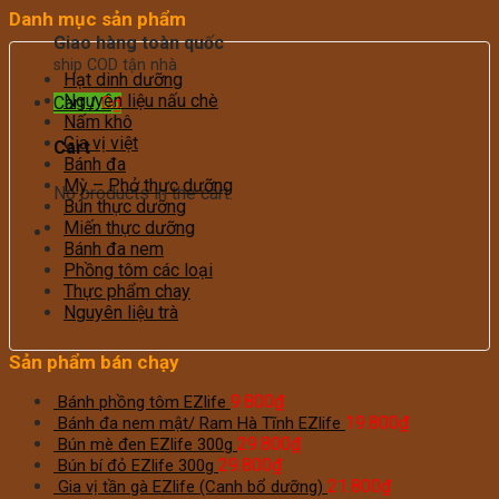
Danh mục sản phẩm
Giao hàng toàn quốc
ship COD tận nhà
Hạt dinh dưỡng
Nguyên liệu nấu chè
Cart /
0
₫
Nấm khô
Gia vị việt
Cart
Bánh đa
Mỳ – Phở thực dưỡng
No products in the cart.
Bún thực dưỡng
Miến thực dưỡng
Bánh đa nem
Phồng tôm các loại
Thực phẩm chay
Nguyên liệu trà
Sản phẩm bán chạy
9.800
₫
Bánh phồng tôm EZlife
19.800
₫
Bánh đa nem mật/ Ram Hà Tĩnh EZlife
29.800
₫
Bún mè đen EZlife 300g
29.800
₫
Bún bí đỏ EZlife 300g
21.800
₫
Gia vị tần gà EZlife (Canh bổ dưỡng)