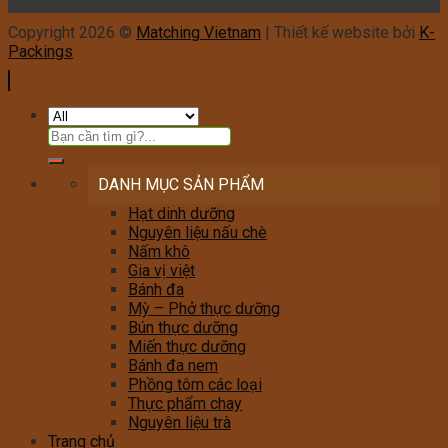
Copyright 2026 ©
Matching Vietnam
| Thiết kế website bởi
K-
Packings
DANH MỤC SẢN PHẨM
Hạt dinh dưỡng
Nguyên liệu nấu chè
Nấm khô
Gia vị việt
Bánh đa
Mỳ – Phở thực dưỡng
Bún thực dưỡng
Miến thực dưỡng
Bánh đa nem
Phồng tôm các loại
Thực phẩm chay
Nguyên liệu trà
Trang chủ