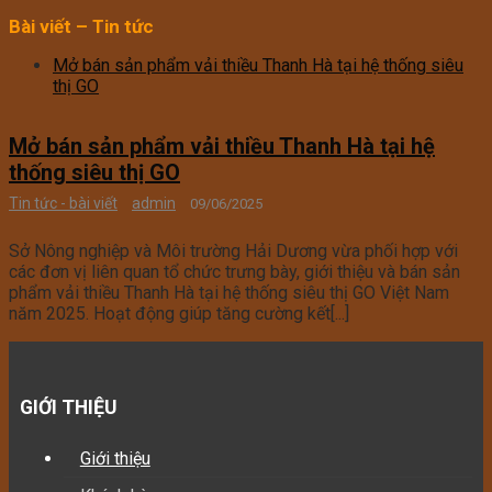
Bài viết – Tin tức
Mở bán sản phẩm vải thiều Thanh Hà tại hệ thống siêu
thị GO
Mở bán sản phẩm vải thiều Thanh Hà tại hệ
thống siêu thị GO
Tin tức - bài viết
admin
09/06/2025
Sở Nông nghiệp và Môi trường Hải Dương vừa phối hợp với
các đơn vị liên quan tổ chức trưng bày, giới thiệu và bán sản
phẩm vải thiều Thanh Hà tại hệ thống siêu thị GO Việt Nam
năm 2025. Hoạt động giúp tăng cường kết[...]
GIỚI THIỆU
Giới thiệu